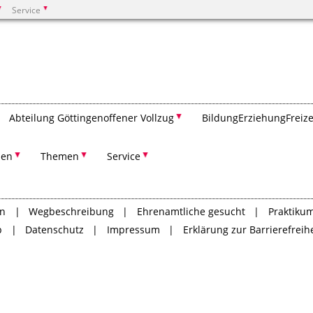
Service
Suchen
Abteilung Göttingen­offener Vollzug
Bildung­Erziehung­Freize
nen
Themen
Service
on
Wegbeschreibung
Ehrenamtliche gesucht
Praktikum
p
Datenschutz
Impressum
Erklärung zur Barrierefreihe