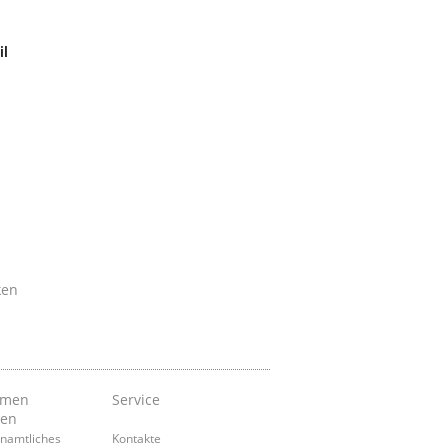
il
ken
emen
Service
nen
namtliches
Kontakte