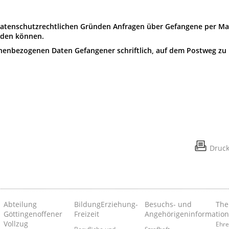
 datenschutzrechtlichen Gründen Anfragen über Gefangene per Ma
rden können.
onenbezogenen Daten Gefangener schriftlich, auf dem Postweg zu
Druc
Abteilung
Bildung­Erziehung­
Besuchs- und
Th
Göttingen­offener
Freizeit
Angehörigeninformatio
Vollzug
Ehre
Berufliche und
Strafhaft -