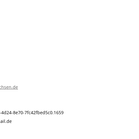
achsen.de
7-4d24-8e70-7fc42fbed5c0.1659
ail.de