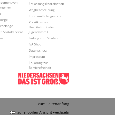
agement von
Entlassungskoordination
angenen
Wegbeschreibung
t
Ehrenamtliche gesucht
sorge
Praktikum und
rbelange
Hospitation in der
r Anstaltsbeirat
Jugendanstalt
se
Ladung zum Strafantritt
JVA Shop
Datenschutz
Impressum
Erklärung zur
Barrierefreiheit
zum Seitenanfang
zur mobilen Ansicht wechseln