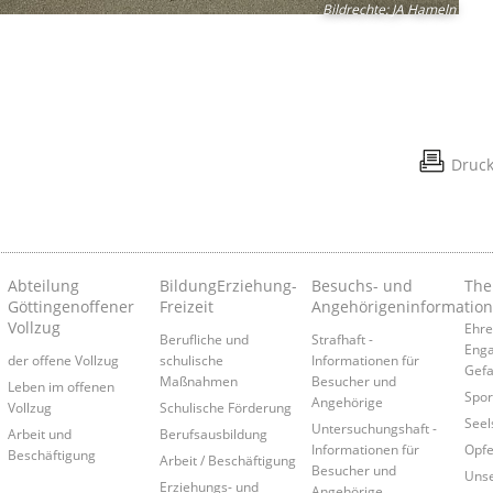
Bildrechte
:
JA Hameln
Druc
Abteilung
Bildung­Erziehung­
Besuchs- und
Th
Göttingen­offener
Freizeit
Angehörigeninformatio
Vollzug
Ehre
Berufliche und
Strafhaft -
Eng
der offene Vollzug
schulische
Informationen für
Gef
Maßnahmen
Besucher und
Leben im offenen
Spor
Angehörige
Vollzug
Schulische Förderung
Seel
Untersuchungshaft -
Arbeit und
Berufsausbildung
Informationen für
Opfe
Beschäftigung
Arbeit / Beschäftigung
Besucher und
Unse
Erziehungs- und
Angehörige