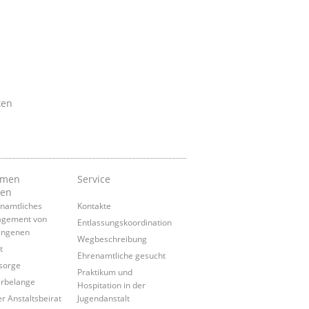
ken
emen
Service
nen
namtliches
Kontakte
agement von
Entlassungskoordination
angenen
Wegbeschreibung
t
Ehrenamtliche gesucht
sorge
Praktikum und
rbelange
Hospitation in der
r Anstaltsbeirat
Jugendanstalt