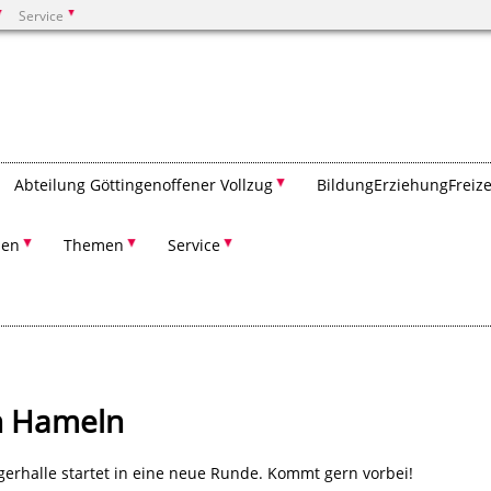
Service
Suchen
Abteilung Göttingen­offener Vollzug
Bildung­Erziehung­Freize
nen
Themen
Service
n Hameln
erhalle startet in eine neue Runde. Kommt gern vorbei!